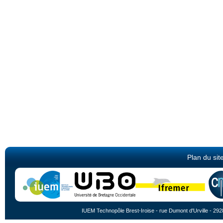
Plan du sit
IUEM Technopôle Brest-Iroise - rue Dumont d'Urville - 292