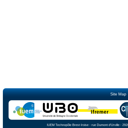
Site Map
IUEM Technopôle Brest-Iroise - rue Dumont d'Urville - 292