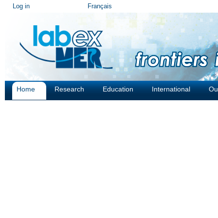
Personal
Log in
Français
tools
Home
Research
Education
International
Ou